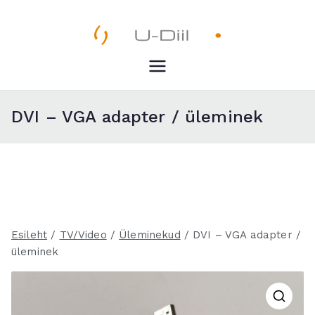
Skip
to
content
U-Diil
Pealeht
DVI – VGA adapter / üleminek
Esileht
/
TV/Video
/
Üleminekud
/ DVI – VGA adapter /
üleminek