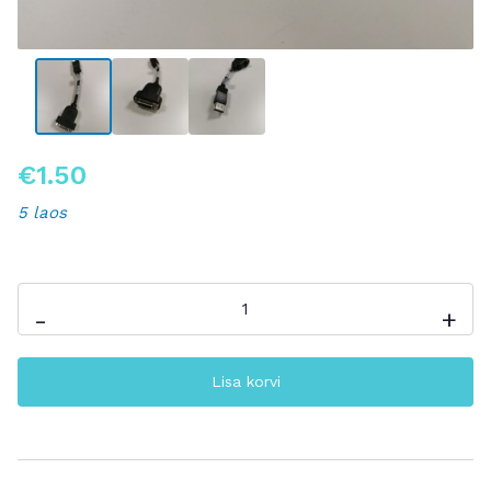
€
1.50
5 laos
DVI
-
+
-
VGA
adapter
Lisa korvi
/
üleminek
kogus