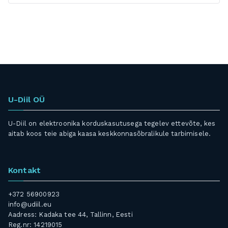
U-Diil OÜ
U-Diil on elektroonika korduskasutusega tegelev ettevõte, kes
aitab koos teie abiga kaasa keskkonnasõbralikule tarbimisele.
Kontakt
+372 56900923
info@udiil.eu
Aadress: Kadaka tee 44, Tallinn, Eesti
Reg.nr: 14219015