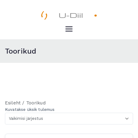
Skip
to
content
U-Diil
Pealeht
Toorikud
Esileht
/ Toorikud
Kuvatakse üksik tulemus