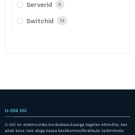
Serverid
6
Switchid
13
U-Diil OÜ
U-Diil on elektroonika korduskasutusega tegelev ettevõte, kes
aitab koos teie abiga kaasa keskkonnasõbralikule tarbimisele.