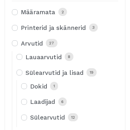
Määramata
2
Printerid ja skännerid
3
Arvutid
27
Lauaarvutid
8
Sülearvutid ja lisad
19
Dokid
1
Laadijad
6
Sülearvutid
12