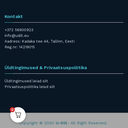
Kontakt
+372 56900923
info@udiil.eu
Aadress: Kadaka tee 44, Tallinn, Eesti
Reg.nr: 14219015
Üldtingimused & Privaatsuspoliitika
Üldtingimused leiad
siit
Privaatsuspoliitika leiad
siit
0
Copyright © 2020
U-Diil
- All Right Reserved.